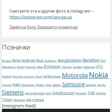
Смотрите эти и другие фото в Instagram –
https://instagram.com/rare.pp.ua
Категорії
Позначки
Заметка
Sony
Залишити коментар
Позначки
Benefon
Amoi
Android
Asus
Bang&Olufsen
Alcatel
Audiovox
Bild
Ericsson
HTC
Blackberry
Bosch
Dancall
eBay
Garmin
Google
Hagenuk
Nokia
Motorola
Hughes
Kyocera
Lenovo
Linux
MOMOdesign
Samsung
Palm
Orbitel
Panasonic
Philips
Qtek
Sagem
satellite
Sendo
Siemens
SonyEricsson
Telit
Sierra Wireless
Sony
Symbian
Toshiba
Trium
статья
Ubiquam
WM
[instagram-feed]