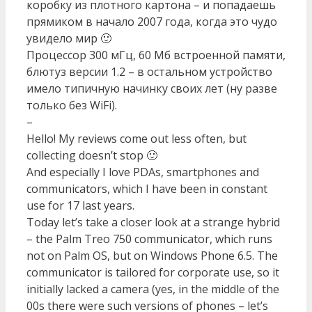
коробку из плотного картона – и попадаешь
прямиком в начало 2007 года, когда это чудо
увидело мир 🙂
Процессор 300 мГц, 60 Мб встроенной памяти,
блютуз версии 1.2 – в остальном устройство
имело типичную начинку своих лет (ну разве
только без WiFi).
–
Hello! My reviews come out less often, but
collecting doesn’t stop 🙂
And especially I love PDAs, smartphones and
communicators, which I have been in constant
use for 17 last years.
Today let’s take a closer look at a strange hybrid
– the Palm Treo 750 communicator, which runs
not on Palm OS, but on Windows Phone 6.5. The
communicator is tailored for corporate use, so it
initially lacked a camera (yes, in the middle of the
00s there were such versions of phones – let’s