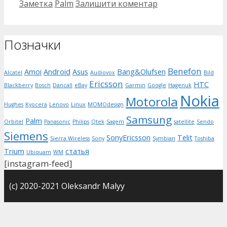
Категорії
Позначки
Заметка
Palm
Залишити коментар
Позначки
Benefon
Amoi
Android
Asus
Bang&Olufsen
Alcatel
Audiovox
Bild
Ericsson
HTC
Blackberry
Bosch
Dancall
eBay
Garmin
Google
Hagenuk
Nokia
Motorola
Hughes
Kyocera
Lenovo
Linux
MOMOdesign
Samsung
Palm
Orbitel
Panasonic
Philips
Qtek
Sagem
satellite
Sendo
Siemens
SonyEricsson
Telit
Sierra Wireless
Sony
Symbian
Toshiba
Trium
статья
Ubiquam
WM
[instagram-feed]
(с) 2020-2021 Oleksandr Malyy