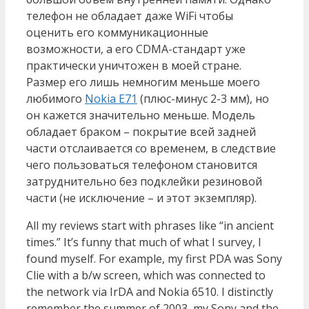
телефон не обладает даже WiFi чтобы
оценить его коммуникационные
возможности, а его CDMA-стандарт уже
практически уничтожен в моей стране.
Размер его лишь немногим меньше моего
любимого
Nokia E71
(плюс-минус 2-3 мм), но
он кажется значительно меньше. Модель
обладает браком – покрытие всей задней
части отслаивается со временем, в следствие
чего пользоваться телефоном становится
затруднительно без подклейки резиновой
части (не исключение – и этот экземпляр).
All my reviews start with phrases like “in ancient
times.” It’s funny that much of what I survey, I
found myself. For example, my first PDA was Sony
Clie with a b/w screen, which was connected to
the network via IrDA and Nokia 6510. I distinctly
remember the summer of 2003, my Sony and the