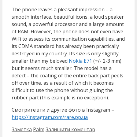
The phone leaves a pleasant impression – a
smooth interface, beautiful icons, a loud speaker
sound, a powerful processor and a large amount
of RAM. However, the phone does not even have
WiFi to assess its communication capabilities, and
its CDMA standard has already been practically
destroyed in my country. Its size is only slightly
smaller than my beloved
Nokia E71
(+/- 2-3 mm),
but it seems much smaller. The model has a
defect – the coating of the entire back part peels
off over time, as a result of which it becomes
difficult to use the phone without gluing the
rubber part (this example is no exception).
Смотрите эти и другие фото в Instagram –
https://instagram.com/rare.pp.ua
Категорії
Позначки
Заметка
Palm
Залишити коментар