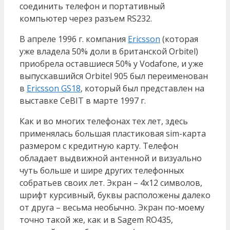
соединить телефон и портативный
компьютер через разъем RS232.
В апреле 1996 г. компания
Ericsson
(которая
уже владела 50% доли в британской Orbitel)
приобрела оставшиеся 50% у Vodafone, и уже
выпускавшийся Orbitel 905 был переименован
в
Ericsson GS18
, который был представлен на
выставке CeBIT в марте 1997 г.
Как и во многих телефонах тех лет, здесь
применялась большая пластиковая sim-карта
размером с кредитную карту. Телефон
обладает выдвижной антенной и визуально
чуть больше и шире других телефонных
собратьев своих лет. Экран – 4х12 символов,
шрифт курсивный, буквы расположены далеко
от друга – весьма необычно. Экран по-моему
точно такой же, как и в Sagem RO435,