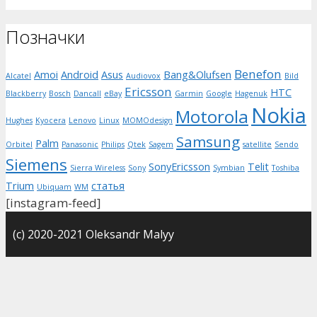
Позначки
Benefon
Amoi
Android
Asus
Bang&Olufsen
Alcatel
Audiovox
Bild
Ericsson
HTC
Blackberry
Bosch
Dancall
eBay
Garmin
Google
Hagenuk
Nokia
Motorola
Hughes
Kyocera
Lenovo
Linux
MOMOdesign
Samsung
Palm
Orbitel
Panasonic
Philips
Qtek
Sagem
satellite
Sendo
Siemens
SonyEricsson
Telit
Sierra Wireless
Sony
Symbian
Toshiba
Trium
статья
Ubiquam
WM
[instagram-feed]
(с) 2020-2021 Oleksandr Malyy