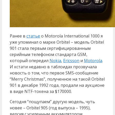
Ранее в
статье
о Motorola International 1000 я
уже упоминал о марке Orbitel – модель Orbitel
901 стала первым сертифицированным
серийным телефоном стандарта GSM,
который опередил
Nokia
,
Ericsson
и
Motorola
.
И кстати недавно в таблоидах прозвучала
новость о том, что первое SMS-сообщение
“Merry Christmas”, полученное на такой Orbitel
901 в декабре 1992 года, продали на аукционе
в виде NTF-токена за $170000.
Сегодня “пощупаем” другую модель, чуть
новее – Orbitel 905 (год выпуска – 1995),
версия с усиленным аккумулятором.