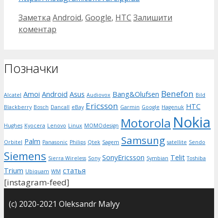
Категорії
Позначки
Заметка
Android
,
Google
,
HTC
Залишити
коментар
Позначки
Benefon
Amoi
Android
Asus
Bang&Olufsen
Alcatel
Audiovox
Bild
Ericsson
HTC
Blackberry
Bosch
Dancall
eBay
Garmin
Google
Hagenuk
Nokia
Motorola
Hughes
Kyocera
Lenovo
Linux
MOMOdesign
Samsung
Palm
Orbitel
Panasonic
Philips
Qtek
Sagem
satellite
Sendo
Siemens
SonyEricsson
Telit
Sierra Wireless
Sony
Symbian
Toshiba
Trium
статья
Ubiquam
WM
[instagram-feed]
(с) 2020-2021 Oleksandr Malyy