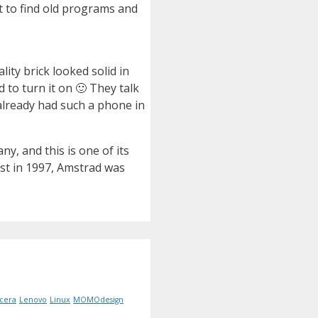
t to find old programs and
ity brick looked solid in
 to turn it on 🙂 They talk
I already had such a phone in
y, and this is one of its
ust in 1997, Amstrad was
cera
Lenovo
Linux
MOMOdesign