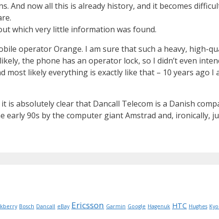
 And now all this is already history, and it becomes difficul
re.
t which very little information was found.
ile operator Orange. I am sure that such a heavy, high-qual
ely, the phone has an operator lock, so I didn’t even intend
d most likely everything is exactly like that – 10 years ago 
t is absolutely clear that Dancall Telecom is a Danish compan
e early 90s by the computer giant Amstrad and, ironically, j
Ericsson
HTC
ckberry
Bosch
Dancall
eBay
Garmin
Google
Hagenuk
Hughes
Kyo