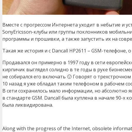
Вместе с прогрессом Интернета уходит в небытие и у
SonyEricsson-клубы или группы поклонников мобильнико
программы и прошивки, а также запустить их на сов
Такая же история и с Dancall HP2611 – GSM-телефоне,
Продавался он примерно в 1997 году в сети европейс
кирпичик выглядел солидно в те годы в руке бизнесме
не собирался его включать 🙂 Говорят о трехстрочном 
10 назад я уже обладал таким телефоном в рабочем со
В сети сохранилось мало информации, но абсолютно ясн
в стандарте GSM. Dancall была куплена в начале 90-х 
была ликвидирована.
Along with the progress of the Internet, obsolete informa