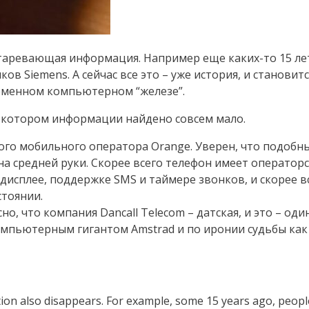
старевающая информация. Например еще каких-то 15 л
в Siemens. А сейчас все это – уже история, и становит
ременном компьютерном “железе”.
 о котором информации найдено совсем мало.
кого мобильного оператора Orange. Уверен, что подоб
на средней руки. Скорее всего телефон имеет операторс
дисплее, поддержке SMS и таймере звонков, и скорее вс
стоянии.
о, что компания Dancall Telecom – датская, и это – од
компьютерным гигантом Amstrad и по иронии судьбы как 
tion also disappears. For example, some 15 years ago, peopl