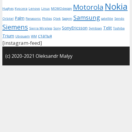
Nokia
Motorola
Hughes
Kyocera
Lenovo
Linux
MOMOdesign
Samsung
Palm
Orbitel
Panasonic
Philips
Qtek
Sagem
satellite
Sendo
Siemens
SonyEricsson
Telit
Sierra Wireless
Sony
Symbian
Toshiba
Trium
статья
Ubiquam
WM
[instagram-feed]
(с) 2020-2021 Oleksandr Malyy