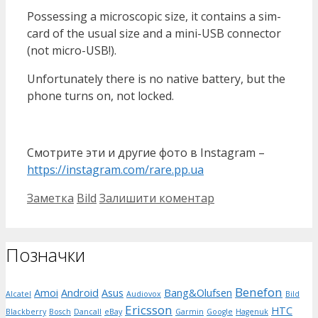
Possessing a microscopic size, it contains a sim-
card of the usual size and a mini-USB connector
(not micro-USB!).
Unfortunately there is no native battery, but the
phone turns on, not locked.
Смотрите эти и другие фото в Instagram –
https://instagram.com/rare.pp.ua
Категорії
Позначки
Заметка
Bild
Залишити коментар
Позначки
Benefon
Amoi
Android
Asus
Bang&Olufsen
Alcatel
Audiovox
Bild
Ericsson
HTC
Blackberry
Bosch
Dancall
eBay
Garmin
Google
Hagenuk