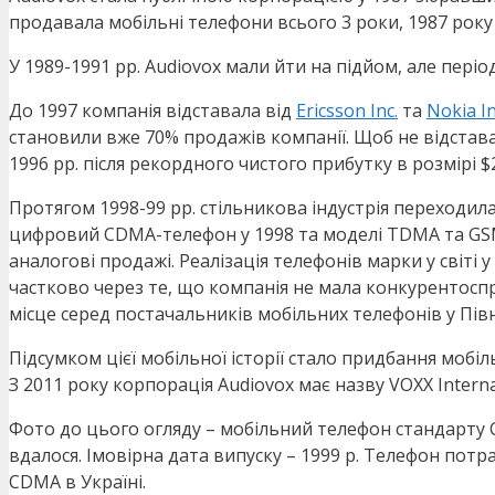
продавала мобільні телефони всього 3 роки, 1987 року
У 1989-1991 рр. Audiovox мали йти на підйом, але періо
До 1997 компанія відставала від
Ericsson Inc.
та
Nokia In
становили вже 70% продажів компанії. Щоб не відстават
1996 рр. після рекордного чистого прибутку в розмірі $2
Протягом 1998-99 рр. стільникова індустрія переходи
цифровий CDMA-телефон у 1998 та моделі TDMA та GSM 
аналогові продажі. Реалізація телефонів марки у світі у
частково через те, що компанія не мала конкурентоспр
місце серед постачальників мобільних телефонів у Півн
Підсумком цієї мобільної історії стало придбання моб
З 2011 року корпорація Audiovox має назву VOXX Interna
Фото до цього огляду – мобільний телефон стандарту 
вдалося. Імовірна дата випуску – 1999 р. Телефон потр
CDMA в Україні.