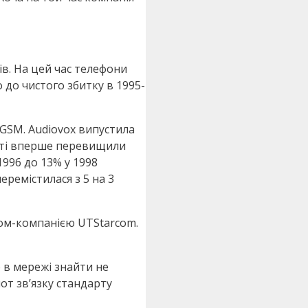
ів. На цей час телефони
 до чистого збитку в 1995-
 GSM. Audiovox випустила
віті вперше перевищили
1996 до 13% у 1998
ремістилася з 5 на 3
еком-компанією UTStarcom.
 в мережі знайти не
от зв’язку стандарту