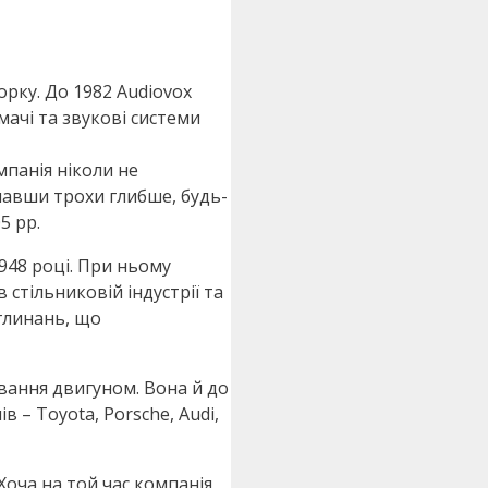
орку. До 1982 Audiovox
ачі та звукові системи
мпанія ніколи не
павши трохи глибше, будь-
5 рр.
948 році. При ньому
 стільниковій індустрії та
оглинань, що
ування двигуном. Вона й до
 – Toyota, Porsche, Audi,
Хоча на той час компанія