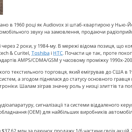
ано в 1960 році як Audiovox зі штаб-квартирою у Нью-Й
втомобільного звуку на замовлення, продаючи радіоприйм
через 2 роки, у 1984-му. В мережі відома позиця, що ко
ch & Curitel,
Toshiba
і
HTC
. Почасти це так, проте поко
тандартів AMPS/CDMA/GSM у часовому проміжку 1990х-200
кого текстильного торговця, який емігрував до США в 1
истем, а згодом піднялася до статусу основного гравця в
роніки. Шалам зіграв значну роль у низці злиттів та п
удіоапаратуру, сигналізації та системи віддаленого кер
обладнання (OEM) для найбільших виробників автомобілів
$37,62 млн за рахунок продажу 1/6 частини своїх акцій. 