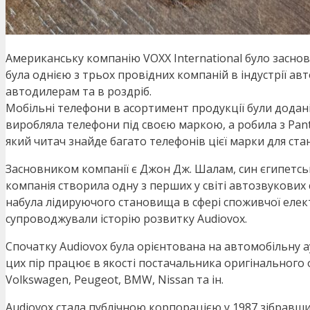
Американську компанію VOXX International було заснов
була однією з трьох провідних компаній в індустрії а
автодилерам та в роздріб.
Мобільні телефони в асортимент продукції були додані 
виробляла телефони під своєю маркою, а робила з Pante
який читач знайде багато телефонів цієї марки для с
Засновником компанії є Джон Дж. Шалам, син єгипетсь
компанія створила одну з перших у світі автозвукових с
набула лідируючого становища в сфері споживчої елект
супроводжували історію розвитку Audiovox.
Спочатку Audiovox була орієнтована на автомобільну а
цих пір працює в якості постачальника оригінального 
Volkswagen, Peugeot, BMW, Nissan та ін.
Audiovox стала публічною корпорацією у 1987 зібравши 