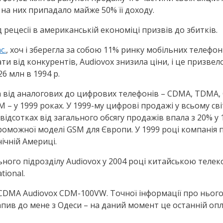
 на них припадало майже 50% її доходу.
д рецесії в американській економіці призвів до збитків.
c.
, хоч і зберегла за собою 11% ринку мобільних телефон
и від конкурентів, Audiovox знизила ціни, і це призвело
6 млн в 1994 р.
ла від аналогових до цифрових телефонів – CDMA, TDMA,
– у 1999 роках. У 1999-му цифрові продажі у всьому с
 відсотках від загального обсягу продажів впала з 20% у 
оможної моделі GSM для Європи. У 1999 році компанія пе
ічній Америці.
ільного підрозділу Audiovox у 2004 році китайською тел
tional.
CDMA Audiovox CDM-100VW. Точної інформації про нього
апив до мене з Одеси – на даний момент це останній опл