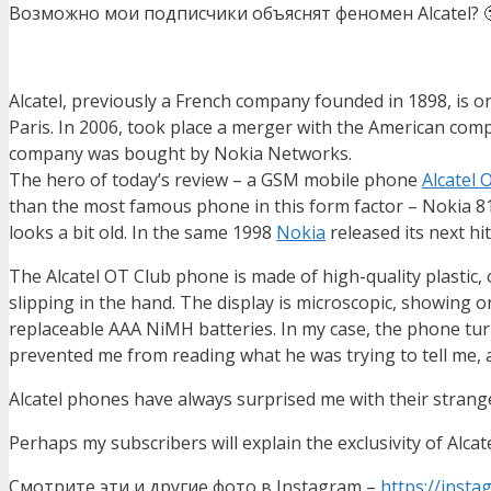
Возможно мои подписчики объяснят феномен Alcatel? 
Alcatel, previously a French company founded in 1898, is 
Paris. In 2006, took place a merger with the American com
company was bought by Nokia Networks.
The hero of today’s review – a GSM mobile phone
Alcatel
than the most famous phone in this form factor – Nokia 8110
looks a bit old. In the same 1998
Nokia
released its next hi
The Alcatel OT Club phone is made of high-quality plastic,
slipping in the hand. The display is microscopic, showing onl
replaceable AAA NiMH batteries. In my case, the phone turn
prevented me from reading what he was trying to tell me, a
Alcatel phones have always surprised me with their stra
Perhaps my subscribers will explain the exclusivity of Alcate
Смотрите эти и другие фото в Instagram –
https://inst