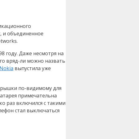
никационного
t, и объединенное
tworks.
8 году. Даже несмотря на
его вряд-ли можно назвать
Nokia
выпустила уже
упырышки по-видимому для
 Батарея примечательна
ко раз включился с такими
елефон стал выключаться