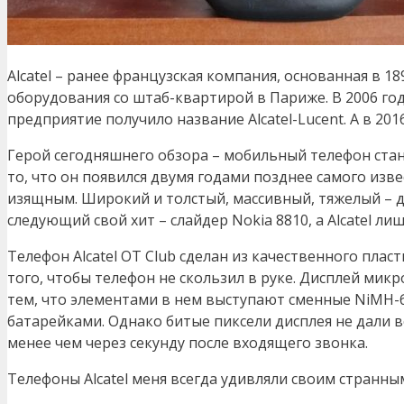
Alcatel – ранее французская компания, основанная в 
оборудования со штаб-квартирой в Париже. В 2006 го
предприятие получило название Alcatel-Lucent. А в 20
Герой сегодняшнего обзора – мобильный телефон ст
то, что он появился двумя годами позднее самого изв
изящным. Широкий и толстый, массивный, тяжелый – да
следующий свой хит – слайдер Nokia 8810, а Alcatel л
Телефон Alcatel OT Club сделан из качественного пла
того, чтобы телефон не скользил в руке. Дисплей мик
тем, что элементами в нем выступают сменные NiMH-б
батарейками. Однако битые пиксели дисплея не дали в
менее чем через секунду после входящего звонка.
Телефоны Alcatel меня всегда удивляли своим странны