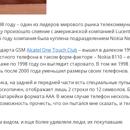
1898 году – один из лидеров мирового рынка телекомму
ду произошло слияние с американской компанией Lucen
16 году компания была куплена подразделением Nokia Ne
андарта GSM
Alcatel One Touch Club
– вышел в далеком 199
естного телефона в таком форм-факторе – Nokia 8110 – 
же по 1998 году он выглядит старовато. В том же 1998
ишь после 2000 года уменьшил размеры своих телефонов.
стика, на задней и передней части есть специальные п
роскопичен, отображает лишь 2 строки по 12 символов.
атарейки формата AAA. В моем случае телефон несколь
озможность прочесть, что он пытался мне сказать, и т
м видом, и еще более удивляли люди, их покупавшие.