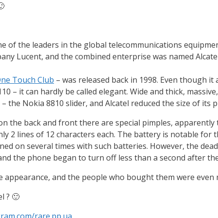
🙂
one of the leaders in the global telecommunications equipm
pany Lucent, and the combined enterprise was named Alcatel
 One Touch Club
– was released back in 1998. Even though it 
 – it can hardly be called elegant. Wide and thick, massive,
t – the Nokia 8810 slider, and Alcatel reduced the size of its
 on the back and front there are special pimples, apparentl
y 2 lines of 12 characters each. The battery is notable for the
ed on several times with such batteries. However, the dead 
nd the phone began to turn off less than a second after the
nge appearance, and the people who bought them were even 
l ? 🙂
agram.com/rare.pp.ua