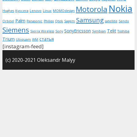
Nokia
Motorola
Hughes
Kyocera
Lenovo
Linux
MOMOdesign
Samsung
Palm
Orbitel
Panasonic
Philips
Qtek
Sagem
satellite
Sendo
Siemens
SonyEricsson
Telit
Sierra Wireless
Sony
Symbian
Toshiba
Trium
статья
Ubiquam
WM
[instagram-feed]
(с) 2020-2021 Oleksandr Malyy