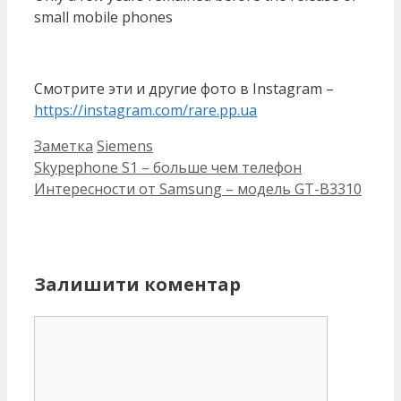
small mobile phones
Смотрите эти и другие фото в Instagram –
https://instagram.com/rare.pp.ua
Категорії
Позначки
Заметка
Siemens
Skypephone S1 – больше чем телефон
Интересности от Samsung – модель GT-B3310
Залишити коментар
Коментар