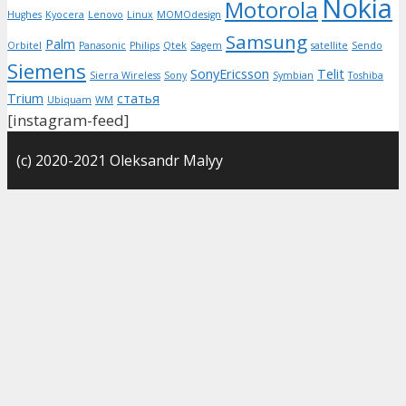
Nokia
Motorola
Hughes
Kyocera
Lenovo
Linux
MOMOdesign
Samsung
Palm
Orbitel
Panasonic
Philips
Qtek
Sagem
satellite
Sendo
Siemens
SonyEricsson
Telit
Sierra Wireless
Sony
Symbian
Toshiba
Trium
статья
Ubiquam
WM
[instagram-feed]
(с) 2020-2021 Oleksandr Malyy