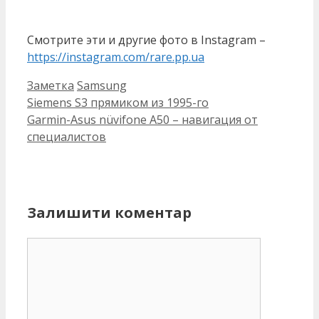
Смотрите эти и другие фото в Instagram –
https://instagram.com/rare.pp.ua
Категорії
Позначки
Заметка
Samsung
Siemens S3 прямиком из 1995-го
Garmin-Asus nüvifone A50 – навигация от
специалистов
Залишити коментар
Коментар