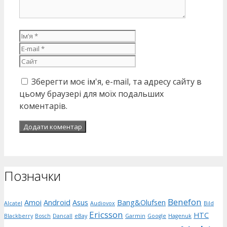
Ім’я
E-
mail
Сайт
Зберегти моє ім'я, e-mail, та адресу сайту в
цьому браузері для моїх подальших
коментарів.
Позначки
Benefon
Amoi
Android
Asus
Bang&Olufsen
Alcatel
Audiovox
Bild
Ericsson
HTC
Blackberry
Bosch
Dancall
eBay
Garmin
Google
Hagenuk