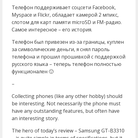
Телефон поддерживает соцсети Facebook,
Myspace и Flickr, обладает камерой 2 мпикс,
слотом для карт памяти microSD и FM-радио.
Самое интересное – его история.
Телефон был привезен из-за границы, куплен
за символические деньги, я снял пароль
телефона и прошил прошивкой с поддержкой
русского языка – теперь телефон полностью
функционален 🙂
–
Collecting phones (like any other hobby) should
be interesting. Not necessarily the phone must
have any outstanding features, but often have
an interesting story.
The hero of today’s review – Samsung GT-B3310
– is quite simple in terms of specifications, but it