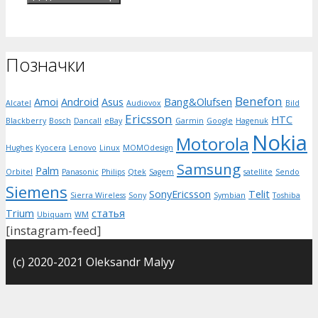
Позначки
Benefon
Amoi
Android
Asus
Bang&Olufsen
Alcatel
Audiovox
Bild
Ericsson
HTC
Blackberry
Bosch
Dancall
eBay
Garmin
Google
Hagenuk
Nokia
Motorola
Hughes
Kyocera
Lenovo
Linux
MOMOdesign
Samsung
Palm
Orbitel
Panasonic
Philips
Qtek
Sagem
satellite
Sendo
Siemens
SonyEricsson
Telit
Sierra Wireless
Sony
Symbian
Toshiba
Trium
статья
Ubiquam
WM
[instagram-feed]
(с) 2020-2021 Oleksandr Malyy