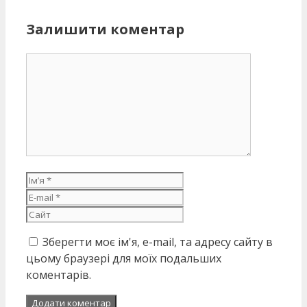
Залишити коментар
Коментар
Ім’я
E-
mail
Сайт
Зберегти моє ім'я, e-mail, та адресу сайту в
цьому браузері для моїх подальших
коментарів.