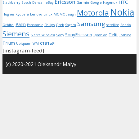
Ericsson
HTC
Blackberry
Bosch
Dancall
eBay
Garmin
Google
Hagenuk
Nokia
Motorola
Hughes
Kyocera
Lenovo
Linux
MOMOdesign
Samsung
Palm
Orbitel
Panasonic
Philips
Qtek
Sagem
satellite
Sendo
Siemens
SonyEricsson
Telit
Sierra Wireless
Sony
Symbian
Toshiba
Trium
статья
Ubiquam
WM
[instagram-feed]
(с) 2020-2021 Oleksandr Malyy