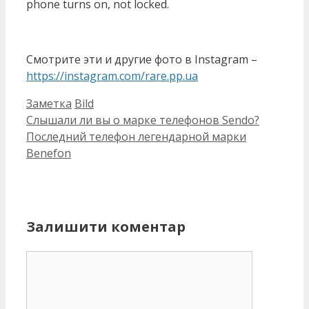
phone turns on, not locked.
Смотрите эти и другие фото в Instagram –
https://instagram.com/rare.pp.ua
Категорії
Позначки
Заметка
Bild
Слышали ли вы о марке телефонов Sendo?
Последний телефон легендарной марки
Benefon
Залишити коментар
Коментар