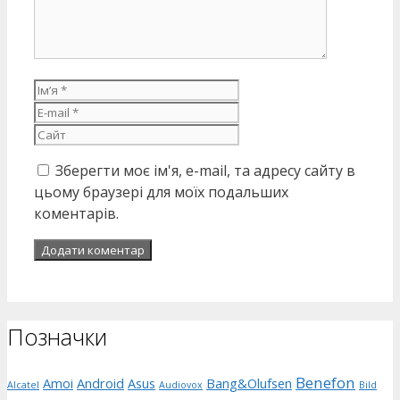
Ім’я
E-
mail
Сайт
Зберегти моє ім'я, e-mail, та адресу сайту в
цьому браузері для моїх подальших
коментарів.
Позначки
Benefon
Amoi
Android
Asus
Bang&Olufsen
Alcatel
Audiovox
Bild