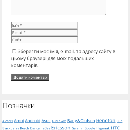
Ім’я
E-
mail
Сайт
Зберегти моє ім'я, e-mail, та адресу сайту в
цьому браузері для моїх подальших
коментарів.
Позначки
Benefon
Amoi
Android
Asus
Bang&Olufsen
Alcatel
Audiovox
Bild
Ericsson
HTC
Blackberry
Bosch
Dancall
eBay
Garmin
Google
Hagenuk