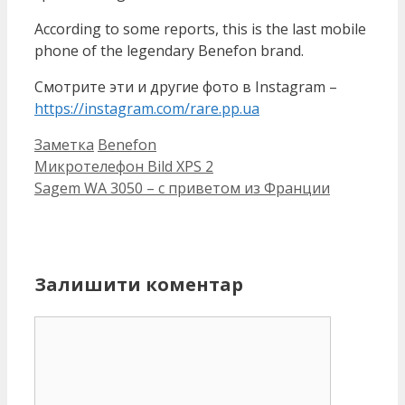
According to some reports, this is the last mobile
phone of the legendary Benefon brand.
Смотрите эти и другие фото в Instagram –
https://instagram.com/rare.pp.ua
Категорії
Позначки
Заметка
Benefon
Микротелефон Bild XPS 2
Sagem WA 3050 – с приветом из Франции
Залишити коментар
Коментар