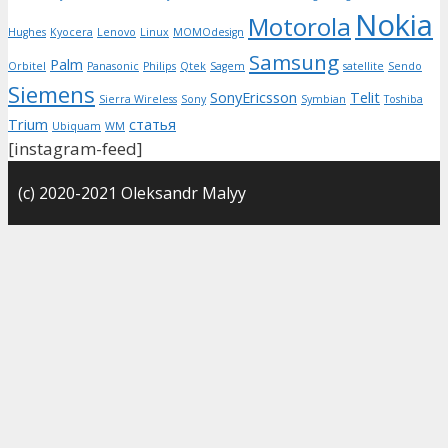
Nokia
Motorola
Hughes
Kyocera
Lenovo
Linux
MOMOdesign
Samsung
Palm
Orbitel
Panasonic
Philips
Qtek
Sagem
satellite
Sendo
Siemens
SonyEricsson
Telit
Sierra Wireless
Sony
Symbian
Toshiba
Trium
статья
Ubiquam
WM
[instagram-feed]
(с) 2020-2021 Oleksandr Malyy