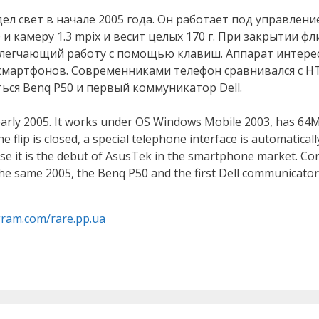
ел свет в начале 2005 года. Он работает под управлени
0 и камеру 1.3 mpix и весит целых 170 г. При закрытии 
легчающий работу с помощью клавиш. Аппарат интерес
смартфонов. Современниками телефон сравнивался с HTC
ться Benq P50 и первый коммуникатор Dell.
 early 2005. It works under OS Windows Mobile 2003, has 
lip is closed, a special telephone interface is automaticall
because it is the debut of AsusTek in the smartphone market.
he same 2005, the Benq P50 and the first Dell communicato
agram.com/rare.pp.ua