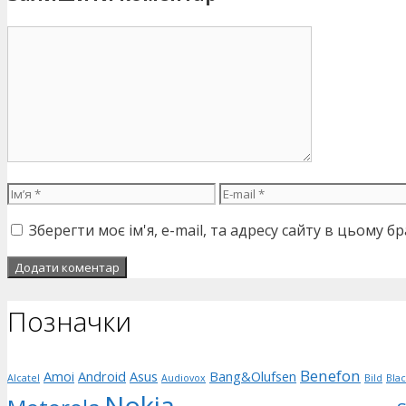
Коментар
Ім’я
E-
mail
Зберегти моє ім'я, e-mail, та адресу сайту в цьому 
Позначки
Benefon
Amoi
Android
Asus
Bang&Olufsen
Alcatel
Audiovox
Bild
Bla