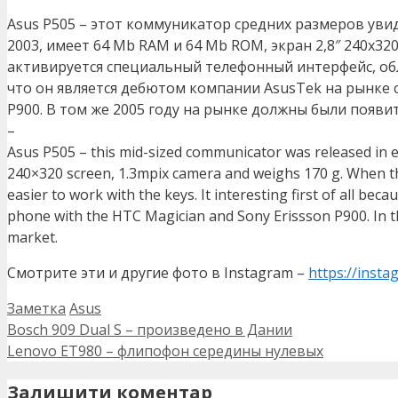
Asus P505 – этот коммуникатор средних размеров увид
2003, имеет 64 Mb RAM и 64 Mb ROM, экран 2,8″ 240х32
активируется специальный телефонный интерфейс, об
что он является дебютом компании AsusTek на рынке 
P900. В том же 2005 году на рынке должны были появи
–
Asus P505 – this mid-sized communicator was released in
240×320 screen, 1.3mpix camera and weighs 170 g. When the f
easier to work with the keys. It interesting first of all 
phone with the HTC Magician and Sony Erissson P900. In t
market.
Смотрите эти и другие фото в Instagram –
https://inst
Категорії
Позначки
Заметка
Asus
Bosch 909 Dual S – произведено в Дании
Lenovo ET980 – флипофон середины нулевых
Залишити коментар