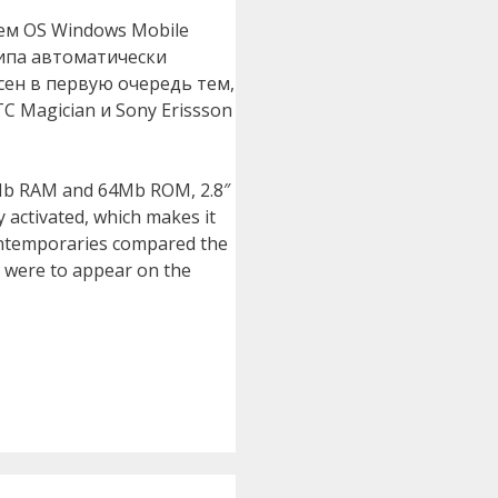
ем OS Windows Mobile
флипа автоматически
ен в первую очередь тем,
 Magician и Sony Erissson
64Mb RAM and 64Mb ROM, 2.8″
y activated, which makes it
 Contemporaries compared the
r were to appear on the