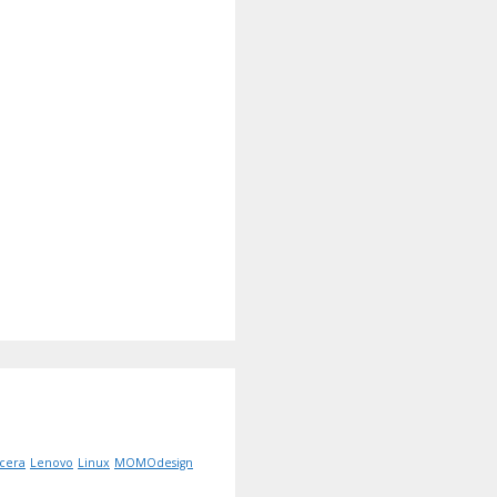
cera
Lenovo
Linux
MOMOdesign