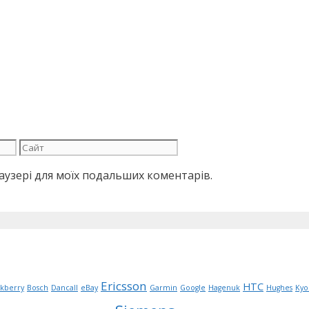
Сайт
браузері для моїх подальших коментарів.
Ericsson
HTC
ckberry
Bosch
Dancall
eBay
Garmin
Google
Hagenuk
Hughes
Kyo